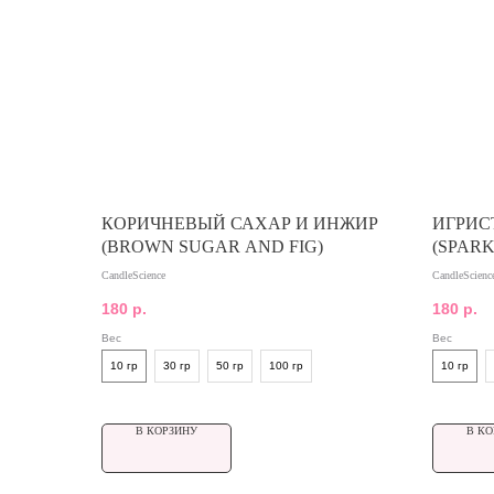
КОРИЧНЕВЫЙ САХАР И ИНЖИР
ИГРИС
(BROWN SUGAR AND FIG)
(SPAR
CandleScience
CandleScienc
180
р.
180
р.
Вес
Вес
10 гр
30 гр
50 гр
100 гр
10 гр
В КОРЗИНУ
В КО