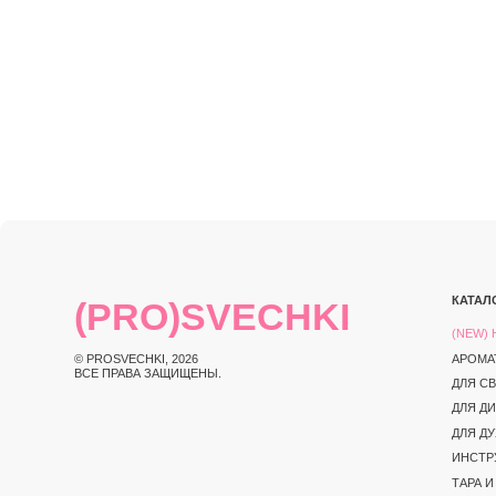
КАТАЛОГ
(PRO)SVECHKI
(NEW) НОВИНКИ
© PROSVECHKI, 2026
АРОМАТЫ
ВСЕ ПРАВА ЗАЩИЩЕНЫ.
ДЛЯ СВЕЧЕЙ
ДЛЯ ДИФФУЗОРО
ДЛЯ ДУХОВ
ИНСТРУКЦИИ И 
ТАРА И УПАКОВК
ИНСТРУМЕНТЫ
ЮРИДИЧЕСКАЯ ИНФОРМАЦИЯ
ПОЛИТИКА КОНФИД