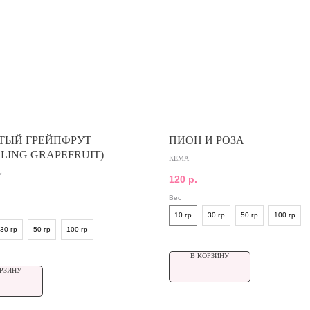
ТЫЙ ГРЕЙПФРУТ
ПИОН И РОЗА
KLING GRAPEFRUIT)
KEMA
e
120
р.
Вес
10 гр
30 гр
50 гр
100 гр
30 гр
50 гр
100 гр
В КОРЗИНУ
РЗИНУ