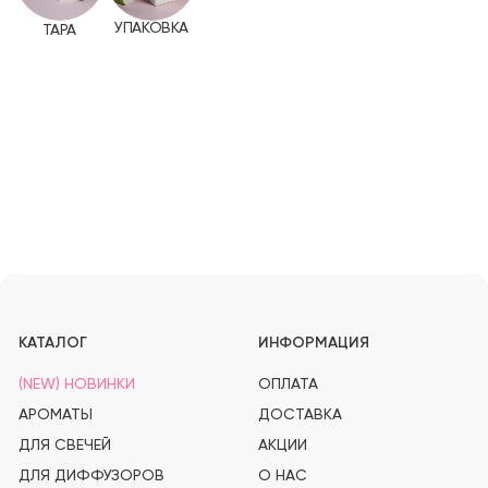
КАТАЛОГ
ИНФОРМАЦИЯ
(NEW) НОВИНКИ
ОПЛАТА
АРОМАТЫ
ДОСТАВКА
ДЛЯ СВЕЧЕЙ
АКЦИИ
ДЛЯ ДИФФУЗОРОВ
О НАС
ДЛЯ ДУХОВ
КОНТАКТЫ
ИНСТРУКЦИИ И ОТКРЫТКИ
ТАРА И УПАКОВКА
ИНСТРУМЕНТЫ
МАГАЗИН
ЧЕЛЯБИНСК, ПР-Т ПОБЕДЫ 348/1.
ТК СЕВЕРО-ЗАПАДНЫЙ. 3 ЭТАЖ
СВЯЗАТЬСЯ С НАМИ
+ 7 912-083-02-43
PROSVECHKI@MAIL.RU