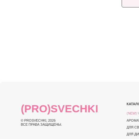
КАТАЛОГ
(PRO)SVECHKI
(NEW) НОВИНКИ
© PROSVECHKI, 2026
АРОМАТЫ
ВСЕ ПРАВА ЗАЩИЩЕНЫ.
ДЛЯ СВЕЧЕЙ
ДЛЯ ДИФФУЗОРО
ДЛЯ ДУХОВ
ИНСТРУКЦИИ И 
ТАРА И УПАКОВК
ИНСТРУМЕНТЫ
ЮРИДИЧЕСКАЯ ИНФОРМАЦИЯ
ПОЛИТИКА КОНФИД