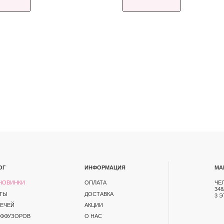
ИНФОРМАЦИЯ
МАГАЗИН
ОПЛАТА
ЧЕЛЯБИНСК, ПР-Т ПО
348/1. ТК СЕВЕРО-ЗАП
ДОСТАВКА
3 ЭТАЖ
АКЦИИ
В
О НАС
КОНТАКТЫ
ОТКРЫТКИ
А
ЕНЦИАЛЬНОСТИ