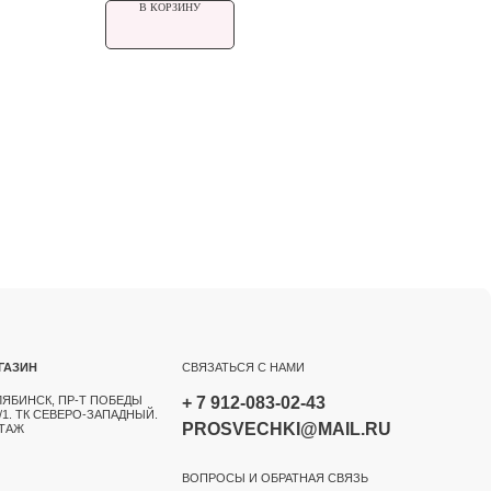
В КОРЗИНУ
СВЯЗАТЬСЯ С НАМИ
БЕДЫ
+ 7 912-083-02-43
АДНЫЙ.
PROSVECHKI@MAIL.RU
ВОПРОСЫ И ОБРАТНАЯ СВЯЗЬ
TELEGRAM
WHATSAPP
INSTAGRAM*
OZON
РАЗРАБОТКА САЙТА