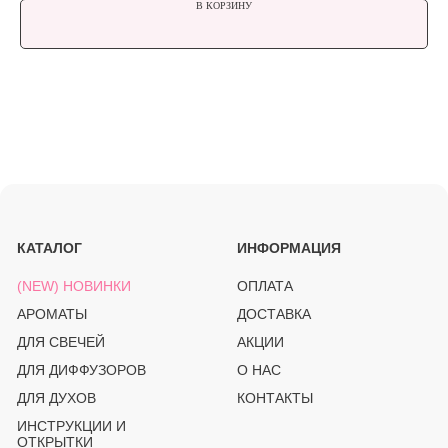
МАГАЗИН
В КОРЗИНУ
ЧЕЛЯБИНСК, ПР-Т ПОБЕДЫ 348/1.
ТК СЕВЕРО-ЗАПАДНЫЙ. 3 ЭТАЖ
СВЯЗАТЬСЯ С НАМИ
+ 7 912-083-02-43
PROSVECHKI@MAIL.RU
ВОПРОСЫ И ОБРАТНАЯ СВЯЗЬ
TELEGRAM
WHATSAPP
INSTAGRAM*
OZON
(PRO)SVECHKI
© PROSVECHKI, 2026
ВСЕ ПРАВА ЗАЩИЩЕНЫ.
ЮРИДИЧЕСКАЯ ИНФОРМАЦИЯ