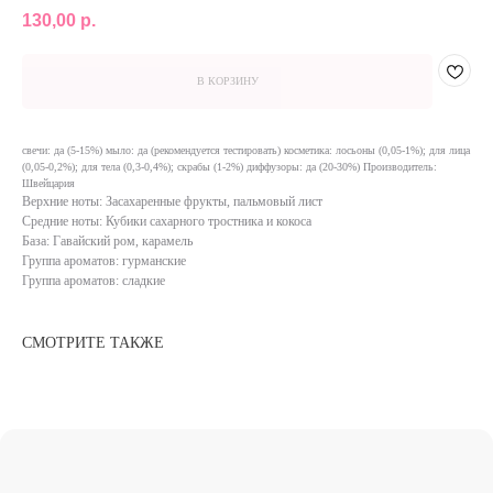
130,00
р.
В КОРЗИНУ
свечи: да (5-15%) мыло: да (рекомендуется тестировать) косметика: лосьоны (0,05-1%); для лица
(0,05-0,2%); для тела (0,3-0,4%); скрабы (1-2%) диффузоры: да (20-30%) Производитель:
Швейцария
Верхние ноты: Засахаренные фрукты, пальмовый лист
КАТАЛОГ
ИНФОРМАЦИЯ
Средние ноты: Кубики сахарного тростника и кокоса
База: Гавайский ром, карамель
(NEW) НОВИНКИ
ОПЛАТА
Группа ароматов: гурманские
АРОМАТЫ
ДОСТАВКА
Группа ароматов: сладкие
ДЛЯ СВЕЧЕЙ
АКЦИИ
ДЛЯ ДИФФУЗОРОВ
О НАС
ДЛЯ ДУХОВ
КОНТАКТЫ
СМОТРИТЕ ТАКЖЕ
ИНСТРУКЦИИ И
ОТКРЫТКИ
ТАРА И УПАКОВКА
ИНСТРУМЕНТЫ
МАГАЗИН
ЧЕЛЯБИНСК, ПР-Т ПОБЕДЫ 348/1.
ТК СЕВЕРО-ЗАПАДНЫЙ. 3 ЭТАЖ