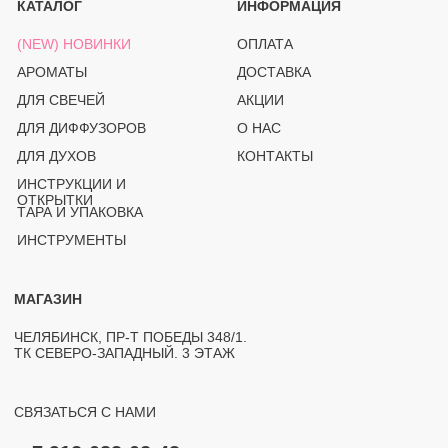
СВЯЗАТЬСЯ С НАМИ
+ 7 912-083-02-43
PROSVECHKI@MAIL.RU
ВОПРОСЫ И ОБРАТНАЯ СВЯЗЬ
TELEGRAM
WHATSAPP
INSTAGRAM*
OZON
(PRO)SVECHKI
© PROSVECHKI, 2026
ВСЕ ПРАВА ЗАЩИЩЕНЫ.
ЮРИДИЧЕСКАЯ ИНФОРМАЦИЯ
ПОЛИТИКА КОНФИДЕНЦИАЛЬНОСТИ
РАЗРАБОТКА САЙТА