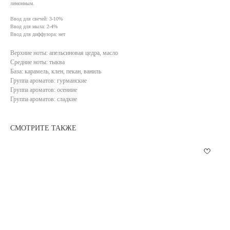
лимонным.
Ввод для свечей: 3-10%
Ввод для мыла: 2-4%
Ввод для диффузора: нет
Верхние ноты: апельсиновая цедра, масло
Средние ноты: тыква
База: карамель, клен, пекан, ваниль
Группа ароматов: гурманские
Группа ароматов: осенние
Группа ароматов: сладкие
СМОТРИТЕ ТАКЖЕ