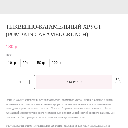
ТЫКВЕННО-КАРАМЕЛЬНЫЙ ХРУСТ
(PUMPKIN CARAMEL CRUNCH)
180
р.
Вес
10 гр
30 гр
50 гр
100 гр
В КОРЗИНУ
Один из самых аппетитных осенних ароматов, ароматное масло Pumpkin Caramel Crunch,
начинается с нот масла и апельсиновой цедры, а затем смешивается с восхитительными
аккордами карамели, клена и тыквы. Ореховый аромат пекана остается на сушке. Этот
гурманский аромат лучше всего подходит для осенних линий свечей среднего размера. Он
наполнит любое пространство восхитительными ароматами сезона.
Этот аромат наполнен натуральными эфирными маслами, в том числе апельсиновым и