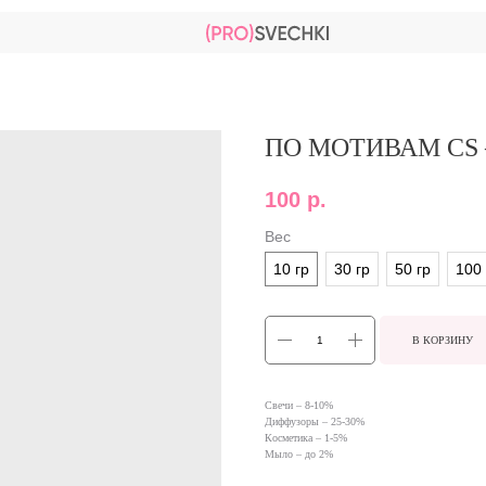
ПО МОТИВАМ CS
100
р.
Вес
10 гр
30 гр
50 гр
100 
В КОРЗИНУ
Свечи – 8-10%
Диффузоры – 25-30%
Косметика – 1-5%
Мыло – до 2%