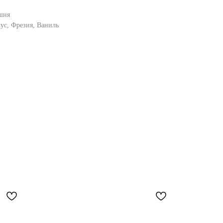
шня
кус, Фрезия, Ваниль