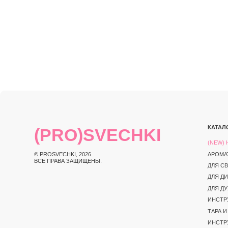
КАТАЛОГ
(PRO)SVECHKI
(NEW) НОВИНКИ
© PROSVECHKI, 2026
АРОМАТЫ
ВСЕ ПРАВА ЗАЩИЩЕНЫ.
ДЛЯ СВЕЧЕЙ
ДЛЯ ДИФФУЗОРО
ДЛЯ ДУХОВ
ИНСТРУКЦИИ И 
ТАРА И УПАКОВК
ИНСТРУМЕНТЫ
ЮРИДИЧЕСКАЯ ИНФОРМАЦИЯ
ПОЛИТИКА КОНФИД