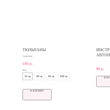
ТЮЛЬПАНЫ
ИНСТР
АВТОП
GreenWax
150
р.
90
р.
Вес
10 гр
30 гр
50 гр
100 гр
В КО
В КОРЗИНУ