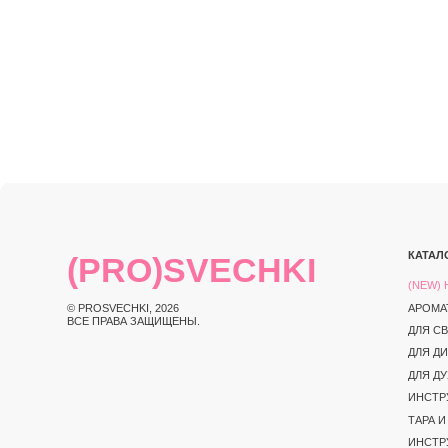
КАТАЛОГ
(PRO)SVECHKI
(NEW) НОВИНКИ
© PROSVECHKI, 2026
АРОМАТЫ
ВСЕ ПРАВА ЗАЩИЩЕНЫ.
ДЛЯ СВЕЧЕЙ
ДЛЯ ДИФФУЗОРО
ДЛЯ ДУХОВ
ИНСТРУКЦИИ И 
ТАРА И УПАКОВК
ИНСТРУМЕНТЫ
ЮРИДИЧЕСКАЯ ИНФОРМАЦИЯ
ПОЛИТИКА КОНФИД