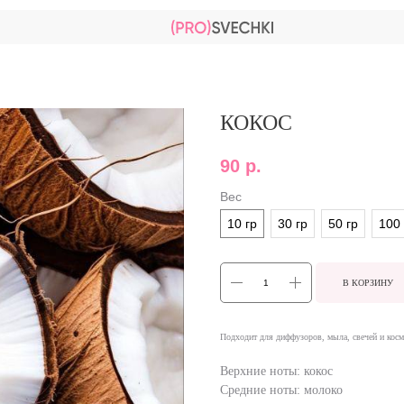
КОКОС
90
р.
Вес
10 гр
30 гр
50 гр
100 
В КОРЗИНУ
Подходит для диффузоров, мыла, свечей и косм
Верхние ноты: кокос
Средние ноты: молоко