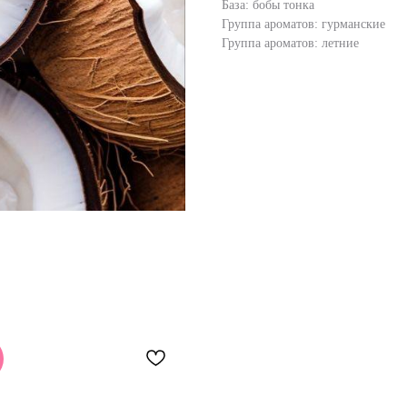
База: бобы тонка
Группа ароматов: гурманские
Группа ароматов: летние