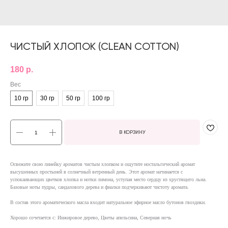
ЧИСТЫЙ ХЛОПОК (CLEAN COTTON)
180
р.
Вес
10 гр
30 гр
50 гр
100 гр
В КОРЗИНУ
Освежите свою линейку ароматов чистым хлопком и ощутите ностальгический аромат
высушенных простыней в солнечный ветренный день. Этот аромат начинается с
успокаивающих цветков хлопка и нотки лимона, уступая место сердцу из хрустящего льна.
Базовые ноты пудры, сандалового дерева и фиалки подчеркивают чистоту аромата.
В состав этого ароматического масла входит натуральное эфирное масло бутонов гвоздики.
Хорошо сочетается с: Инжировое дерево, Цветы апельсина, Северная ночь