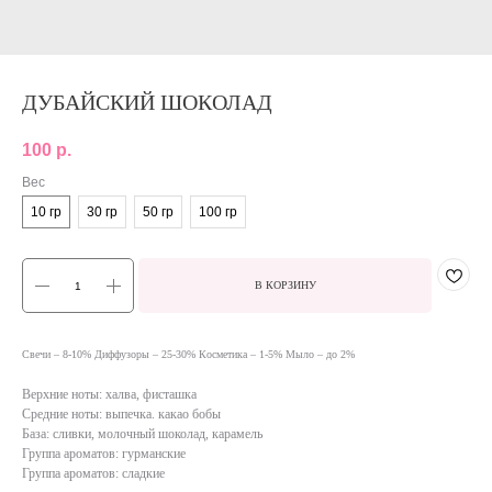
ДУБАЙСКИЙ ШОКОЛАД
100
р.
Вес
10 гр
30 гр
50 гр
100 гр
В КОРЗИНУ
Свечи – 8-10% Диффузоры – 25-30% Косметика – 1-5% Мыло – до 2%
Верхние ноты: халва, фисташка
Средние ноты: выпечка. какао бобы
База: сливки, молочный шоколад, карамель
Группа ароматов: гурманские
Группа ароматов: сладкие