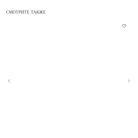
СМОТРИТЕ ТАКЖЕ
КАТАЛОГ
ИНФОРМАЦИЯ
(NEW) НОВИНКИ
ОПЛАТА
АРОМАТЫ
ДОСТАВКА
ДЛЯ СВЕЧЕЙ
АКЦИИ
ДЛЯ ДИФФУЗОРОВ
О НАС