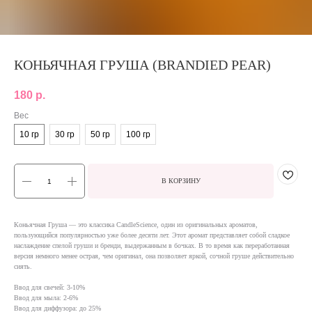
КОНЬЯЧНАЯ ГРУША (BRANDIED PEAR)
180
р.
Вес
10 гр
30 гр
50 гр
100 гр
В КОРЗИНУ
Коньячная Груша — это классика CandleScience, один из оригинальных ароматов,
пользующийся популярностью уже более десяти лет. Этот аромат представляет собой сладкое
наслаждение спелой груши и бренди, выдержанным в бочках. В то время как переработанная
версия немного менее острая, чем оригинал, она позволяет яркой, сочной груше действительно
сиять.
Ввод для свечей: 3-10%
Ввод для мыла: 2-6%
Ввод для диффузора: до 25%