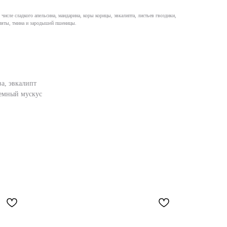
числе сладкого апельсина, мандарина, коры корицы, эвкалипта, листьев гвоздики,
 мяты, тмина и зародышей пшеницы.
ва, эвкалипт
 темный мускус