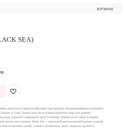
КОРЗИНА
0
LACK SEA)
гр
темным мускусом и сандалом наполняют пространство сбалансированным воздушным
ю Европу и Азию, Черное море было концом известного мира для древних
ные воды скрывают затерянный город Атлантиду. Намеки на его тайну и интригу
ый аромат этого аромата. Black Sea — идеальный круглогодичный аромат, который
сококачественных свечей, а также к роскошному мылу, сахарным скрабам и