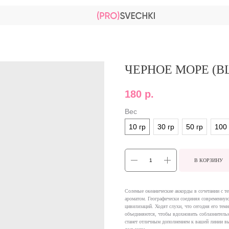
ЧЕРНОЕ МОРЕ (B
180
р.
Вес
10 гр
30 гр
50 гр
100 
В КОРЗИНУ
Соленые океанические аккорды в сочетании с 
ароматом. Географически соединяя современну
цивилизаций. Ходят слухи, что сегодня его тем
объединяются, чтобы вдохновить соблазнительн
станет отличным дополнением к вашей линии вы