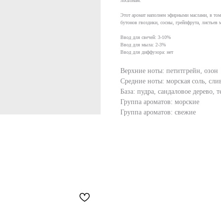
лосьонам.
Этот аромат наполнен эфирными маслами, в том 
бутонов гвоздики, сосны, грейпфрута, листьев
Ввод для свечей: 3-10%
Ввод для мыла: 2-3%
Ввод для диффузора: нет
Верхние ноты: петитгрейн, озон
Средние ноты: морская соль, сли
База: пудра, сандаловое дерево,
Группа ароматов: морские
Группа ароматов: свежие