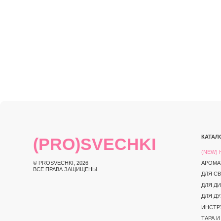
КАТАЛОГ
(PRO)SVECHKI
(NEW) НОВИНКИ
© PROSVECHKI, 2026
АРОМАТЫ
ВСЕ ПРАВА ЗАЩИЩЕНЫ.
ДЛЯ СВЕЧЕЙ
ДЛЯ ДИФФУЗОРО
ДЛЯ ДУХОВ
ИНСТРУКЦИИ И 
ТАРА И УПАКОВК
ИНСТРУМЕНТЫ
ЮРИДИЧЕСКАЯ ИНФОРМАЦИЯ
ПОЛИТИКА КОНФИД