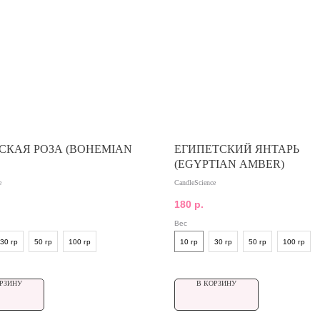
СКАЯ РОЗА (BOHEMIAN
ЕГИПЕТСКИЙ ЯНТАРЬ
(EGYPTIAN AMBER)
e
CandleScience
180
р.
Вес
30 гр
50 гр
100 гр
10 гр
30 гр
50 гр
100 гр
РЗИНУ
В КОРЗИНУ