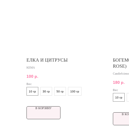
ЕЛКА И ЦИТРУСЫ
БОГЕМ
ROSE)
KEMA
CandleScienc
100
р.
180
р.
Вес
Вес
10 гр
30 гр
50 гр
100 гр
10 гр
В КОРЗИНУ
В КО