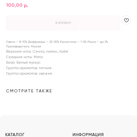
100,00
р.
В КОРЗИНУ
Свечи – 8-10% Диффузоры – 25-30% Косметика – 1-5% Мыло – до 2%
Производитель: Россия
Верхние ноты: Сенча, лимон, лайм
Средние ноты: Мята
КАТАЛОГ
ИНФОРМАЦИЯ
База: Белый мускус
(NEW) НОВИНКИ
ОПЛАТА
Группа ароматов: летние
АРОМАТЫ
ДОСТАВКА
Группа ароматов: свежие
ДЛЯ СВЕЧЕЙ
АКЦИИ
ДЛЯ ДИФФУЗОРОВ
О НАС
ДЛЯ ДУХОВ
КОНТАКТЫ
СМОТРИТЕ ТАКЖЕ
ИНСТРУКЦИИ И ОТКРЫТКИ
ТАРА И УПАКОВКА
ИНСТРУМЕНТЫ
МАГАЗИН
ЧЕЛЯБИНСК, ПР-Т ПОБЕДЫ 348/1.
ТК СЕВЕРО-ЗАПАДНЫЙ. 3 ЭТАЖ