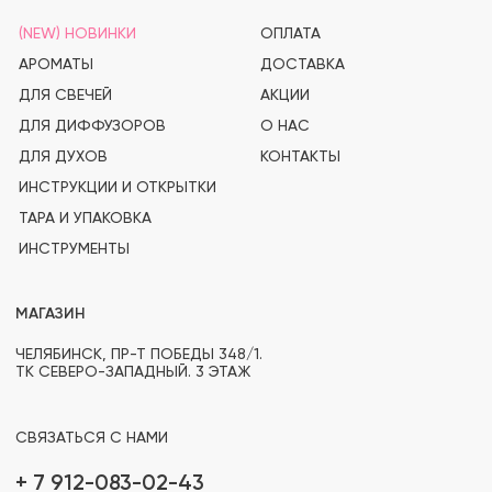
СВЯЗАТЬСЯ С НАМИ
+ 7 912-083-02-43
PROSVECHKI@MAIL.RU
ВОПРОСЫ И ОБРАТНАЯ СВЯЗЬ
TELEGRAM
WHATSAPP
INSTAGRAM*
OZON
(PRO)SVECHKI
© PROSVECHKI, 2026
ВСЕ ПРАВА ЗАЩИЩЕНЫ.
ЮРИДИЧЕСКАЯ ИНФОРМАЦИЯ
ПОЛИТИКА КОНФИДЕНЦИАЛЬНОСТИ
РАЗРАБОТКА САЙТА