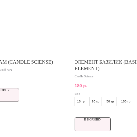
AM (CANDLE SCIENSE)
ЭЛЕМЕНТ БАЗИЛИК (BASI
ELEMENT)
рный вес)
Candle Science
180
р.
РЗИНУ
Вес
10 гр
30 гр
50 гр
100 гр
В КОРЗИНУ