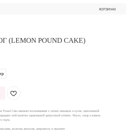
КОРЗИНА
0
Г (LEMON POUND CAKE)
гр
n Pound Cake навевает воспоминания о летних пикниках и кухне, наполненной
придают этой выпечке характерный цитрусовый оттенок. Масло, сахар и ваниль
о торта.
аслами, включая апельсин, цитронеллу и эвкалипт.