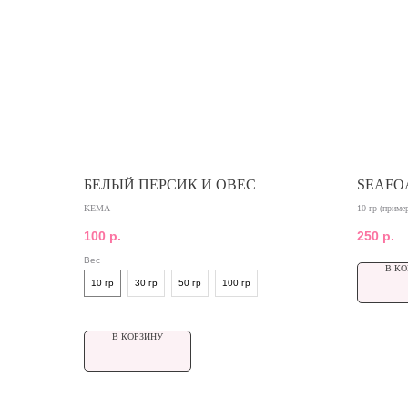
БЕЛЫЙ ПЕРСИК И ОВЕС
SEAFO
KEMA
10 гр (приме
100
р.
250
р.
Вес
В КО
10 гр
30 гр
50 гр
100 гр
В КОРЗИНУ