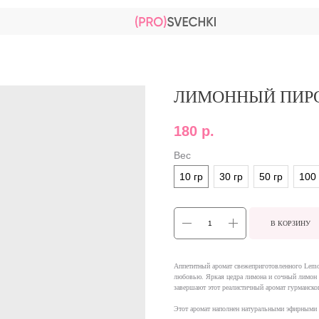
ЛИМОННЫЙ ПИРО
180
р.
Вес
10 гр
30 гр
50 гр
100 
В КОРЗИНУ
Аппетитный аромат свежеприготовленного Lemo
любовью. Яркая цедра лимона и сочный лимон 
завершают этот реалистичный аромат гурманског
Этот аромат наполнен натуральными эфирными м