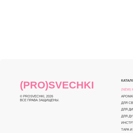
КАТАЛОГ
(PRO)SVECHKI
(NEW) НОВИНКИ
© PROSVECHKI, 2026
АРОМАТЫ
ВСЕ ПРАВА ЗАЩИЩЕНЫ.
ДЛЯ СВЕЧЕЙ
ДЛЯ ДИФФУЗОРО
ДЛЯ ДУХОВ
ИНСТРУКЦИИ И 
ТАРА И УПАКОВК
ИНСТРУМЕНТЫ
ЮРИДИЧЕСКАЯ ИНФОРМАЦИЯ
ПОЛИТИКА КОНФИД