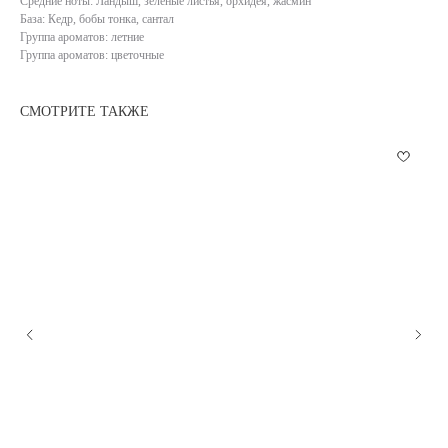
Средние ноты: Ландыш, зеленые листья, орхидея, жасмин
База: Кедр, бобы тонка, сантал
Группа ароматов: летние
Группа ароматов: цветочные
СМОТРИТЕ ТАКЖЕ
КАТАЛОГ
ИНФОРМАЦИЯ
(NEW) НОВИНКИ
ОПЛАТА
АРОМАТЫ
ДОСТАВКА