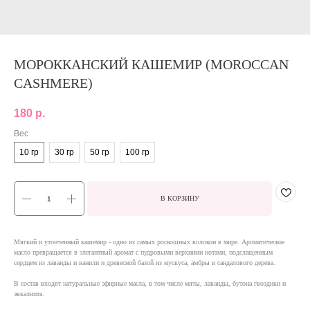
МОРОККАНСКИЙ КАШЕМИР (MOROCCAN
CASHMERE)
180
р.
Вес
10 гр
30 гр
50 гр
100 гр
В КОРЗИНУ
Мягкий и утонченный кашемир - одно из самых роскошных волокон в мире. Ароматическое
масло превращается в элегантный аромат с пудровыми верхними нотами, подслащенным
сердцем из лаванды и ванили и древесной базой из мускуса, амбры и сандалового дерева.
В состав входят натуральные эфирные масла, в том числе мяты, лаванды, бутона гвоздики и
эвкалипта.