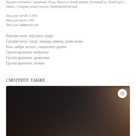
Хорошо сочетается с ароматами: Кожа, Нероли и белый жасмин, Копченый уд, Белый дуб и
ваниль, Сахарная сосна и пачули, Прибрежный коттедж
Ввод для свечей: 3-10%
Ввод для мыла: 2-6%
Ввод для диффузора: нет
Верхние ноты: бергамот, пудра
Средние ноты: сахар, лаванда, ваниль, иланг-иланг
База: амбра, мускус, сандаловое дерево
Группа ароматов: амбровые
Группа ароматов: древесные
Группа ароматов: свежие
СМОТРИТЕ ТАКЖЕ