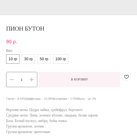
ПИОН БУТОН
90
р.
Вес
10 гр
30 гр
50 гр
100 гр
В КОРЗИНУ
Свечи – 8-10%Диффузоры – 25-30%Косметика – 1-5%Мыло – до 2%
Верхние ноты: Цедра лайма, грейпфрут, бергамот
Средние ноты: Личи, зеленое яблоко, ландыш, белая сирень
База: Белый мускус, амбра, бобы тонка
Группа ароматов: летние
Группа ароматов: цветочные