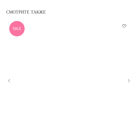
СМОТРИТЕ ТАКЖЕ
SALE
КАТАЛОГ
ИНФОРМАЦИЯ
(NEW) НОВИНКИ
ОПЛАТА
АРОМАТЫ
ДОСТАВКА
ДЛЯ СВЕЧЕЙ
АКЦИИ
ДЛЯ ДИФФУЗОРОВ
О НАС
ДЛЯ ДУХОВ
КОНТАКТЫ