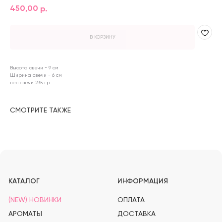
450,00
р.
В КОРЗИНУ
КАТАЛОГ
ИНФОРМАЦИЯ
Высота свечи - 9 см
Ширина свечи - 6 см
(NEW) НОВИНКИ
ОПЛАТА
вес свечи 235 гр
АРОМАТЫ
ДОСТАВКА
ДЛЯ СВЕЧЕЙ
АКЦИИ
ДЛЯ ДИФФУЗОРОВ
О НАС
СМОТРИТЕ ТАКЖЕ
ДЛЯ ДУХОВ
КОНТАКТЫ
ИНСТРУКЦИИ И ОТКРЫТКИ
ТАРА И УПАКОВКА
ИНСТРУМЕНТЫ
МАГАЗИН
ЧЕЛЯБИНСК, ПР-Т ПОБЕДЫ 348/1.
ТК СЕВЕРО-ЗАПАДНЫЙ. 3 ЭТАЖ
СВЯЗАТЬСЯ С НАМИ