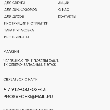
+ 7 912-083-02-43
PROSVECHKI@MAIL.RU
ВОПРОСЫ И ОБРАТНАЯ СВЯЗЬ
TELEGRAM
WHATSAPP
INSTAGRAM*
OZON
(PRO)SVECHKI
© PROSVECHKI, 2026
ВСЕ ПРАВА ЗАЩИЩЕНЫ.
ЮРИДИЧЕСКАЯ ИНФОРМАЦИЯ
ПОЛИТИКА КОНФИДЕНЦИАЛЬНОСТИ
РАЗРАБОТКА САЙТА