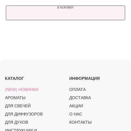
МАГАЗИН
В КОРЗИНУ
ЧЕЛЯБИНСК, ПР-Т ПОБЕДЫ 348/1.
ТК СЕВЕРО-ЗАПАДНЫЙ. 3 ЭТАЖ
СВЯЗАТЬСЯ С НАМИ
+ 7 912-083-02-43
PROSVECHKI@MAIL.RU
ВОПРОСЫ И ОБРАТНАЯ СВЯЗЬ
TELEGRAM
WHATSAPP
INSTAGRAM*
OZON
(PRO)SVECHKI
© PROSVECHKI, 2026
ВСЕ ПРАВА ЗАЩИЩЕНЫ.