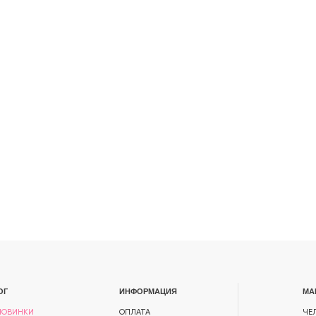
ИНФОРМАЦИЯ
МАГАЗИН
ОПЛАТА
ЧЕЛЯБИНСК, ПР-Т ПО
348/1. ТК СЕВЕРО-ЗАП
ДОСТАВКА
3 ЭТАЖ
АКЦИИ
В
О НАС
КОНТАКТЫ
ОТКРЫТКИ