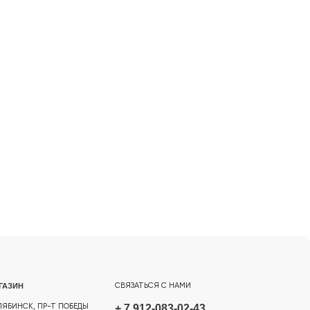
СВЯЗАТЬСЯ С НАМИ
БЕДЫ
+ 7 912-083-02-43
АДНЫЙ.
PROSVECHKI@MAIL.RU
ВОПРОСЫ И ОБРАТНАЯ СВЯЗЬ
TELEGRAM
WHATSAPP
INSTAGRAM*