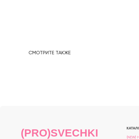
СМОТРИТЕ ТАКЖЕ
КАТАЛОГ
(PRO)SVECHKI
(NEW) НОВИНКИ
© PROSVECHKI, 2026
АРОМАТЫ
ВСЕ ПРАВА ЗАЩИЩЕНЫ.
ДЛЯ СВЕЧЕЙ
ДЛЯ ДИФФУЗОРО
ДЛЯ ДУХОВ
ИНСТРУКЦИИ И 