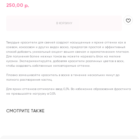
250,00
р.
В КОРЗИНУ
Твердые красители для свечей создают насыщенные и яркие оттенки как в
соевом, кокосовом и других видах воска, предлагая простой и эффективный
способ добавить уникальный акцент вашим свечам и ароматическим плиткам.
Для получения более нежных тонов вы можете нарезать блок на мелкие
кусочки. Экспериментируйте, добавляя красители различных цветов в воск,
чтобы создавать собственные неповторимые оттенки.
КАТАЛОГ
ИНФОРМАЦИЯ
Плавно замешивайте краситель в воске в течение нескольких минут до
(NEW) НОВИНКИ
ОПЛАТА
полного растворения частиц.
АРОМАТЫ
ДОСТАВКА
Для ярких оттенков оптимален ввод 0,3%. Во избежание образования фростинга
ДЛЯ СВЕЧЕЙ
АКЦИИ
не превышайте нагрузку в 0,5%
ДЛЯ ДИФФУЗОРОВ
О НАС
ДЛЯ ДУХОВ
КОНТАКТЫ
СМОТРИТЕ ТАКЖЕ
ИНСТРУКЦИИ И ОТКРЫТКИ
ТАРА И УПАКОВКА
ИНСТРУМЕНТЫ
МАГАЗИН