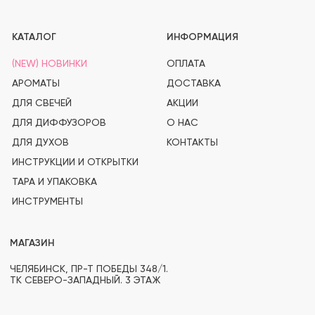
ЧЕЛЯБИНСК, ПР-Т ПОБЕДЫ 348/1.
ТК СЕВЕРО-ЗАПАДНЫЙ. 3 ЭТАЖ
СВЯЗАТЬСЯ С НАМИ
+ 7 912-083-02-43
PROSVECHKI@MAIL.RU
ВОПРОСЫ И ОБРАТНАЯ СВЯЗЬ
TELEGRAM
WHATSAPP
INSTAGRAM*
OZON
(PRO)SVECHKI
© PROSVECHKI, 2026
ВСЕ ПРАВА ЗАЩИЩЕНЫ.
ЮРИДИЧЕСКАЯ ИНФОРМАЦИЯ
ПОЛИТИКА КОНФИДЕНЦИАЛЬНОСТИ
РАЗРАБОТКА САЙТА