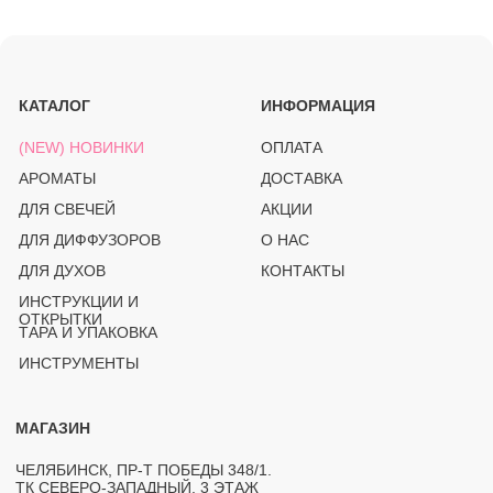
МАГАЗИН
ЧЕЛЯБИНСК, ПР-Т ПОБЕДЫ 348/1.
ТК СЕВЕРО-ЗАПАДНЫЙ. 3 ЭТАЖ
СВЯЗАТЬСЯ С НАМИ
+ 7 912-083-02-43
PROSVECHKI@MAIL.RU
ВОПРОСЫ И ОБРАТНАЯ СВЯЗЬ
TELEGRAM
WHATSAPP
INSTAGRAM*
OZON
(PRO)SVECHKI
© PROSVECHKI, 2026
ВСЕ ПРАВА ЗАЩИЩЕНЫ.