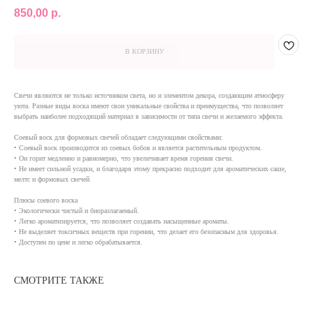
850,00
р.
В КОРЗИНУ
Свечи являются не только источником света, но и элементом декора, создающим атмосферу
уюта. Разные виды воска имеют свои уникальные свойства и преимущества, что позволяет
выбрать наиболее подходящий материал в зависимости от типа свечи и желаемого эффекта.
Соевый воск для формовых свечей обладает следующими свойствами:
• Соевый воск производится из соевых бобов и является растительным продуктом.
• Он горит медленно и равномерно, что увеличивает время горения свечи.
• Не имеет сильной усадки, и благодаря этому прекрасно подходит для ароматических саше,
мелтс и формовых свечей
КАТАЛОГ
ИНФОРМАЦИЯ
Плюсы соевого воска
(NEW) НОВИНКИ
ОПЛАТА
• Экологически чистый и биоразлагаемый.
АРОМАТЫ
ДОСТАВКА
• Легко ароматизируется, что позволяет создавать насыщенные ароматы.
ДЛЯ СВЕЧЕЙ
АКЦИИ
• Не выделяет токсичных веществ при горении, что делает его безопасным для здоровья.
• Доступен по цене и легко обрабатывается.
ДЛЯ ДИФФУЗОРОВ
О НАС
ДЛЯ ДУХОВ
КОНТАКТЫ
ИНСТРУКЦИИ И
ОТКРЫТКИ
СМОТРИТЕ ТАКЖЕ
ТАРА И УПАКОВКА
ИНСТРУМЕНТЫ